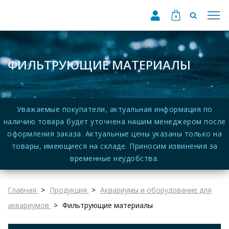
0
ФИЛЬТРУЮЩИЕ МАТЕРИАЛЫ
Уважаемые покупатели, актуальная информация по
наличию товара будет уточнена нашим менеджером после
оформления заказа. Актуальные цены указаны только на
товары, имеющиеся на складе. Приносим извинения за
временные неудобства.
Главная
Продукция
Аквариумы и оборудование для
аквариумов
Фильтрующие материалы