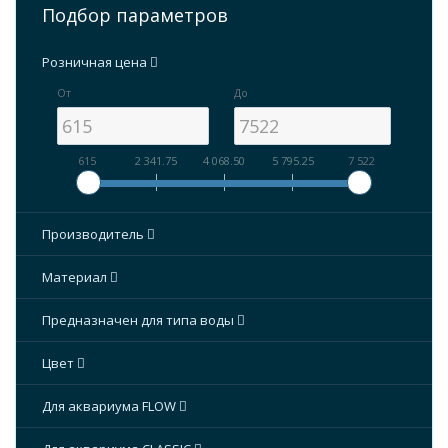
Подбор параметров
Розничная цена
От
До
615
2 341.75
4 068.50
5 795.25
7 522
Производитель
Материал
Предназначен для типа воды
Цвет
Для аквариума FLOW