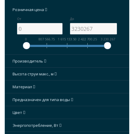
Розничная цена
От
До
0
807 566.75
1 615 133.50
2 422 700.25
3 230 267
Производитель
Высота струи макс., м
Материал
Предназначен для типа воды
Цвет
Энергопотребление, Вт