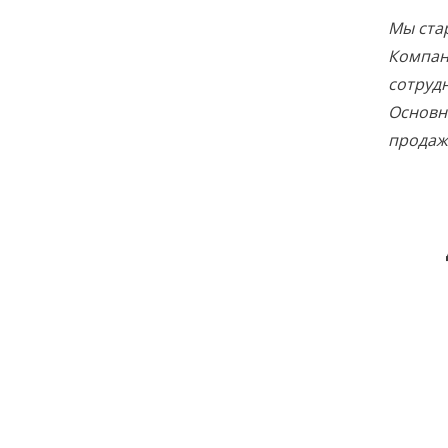
Мы стар
Компан
сотруд
Основн
продаж