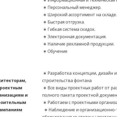
∗ Информационная и техническая 
∗ Персональный менеджер.
∗ Широкий ассортимент на складе.
∗ Быстрая отгрузка.
∗ Гибкая система скидок.
∗ Электронная документация.
∗ Наличие рекламной п
∗ Обучение
∗ Разработка концепции, дизайн и
хитекторам,
строительства фонтана
роектным
∗ Все виды проектных работ от ра
анизациям и
полного пакета проектной докумен
роительным
∗ Работаем с проектными организа
ампаниям
∗ Наблюдение и организационно-т