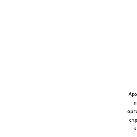
Ар
п
орг
ст
к