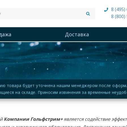
8 (495)
8 (800)
дажа
Доставка
ию товара будет уточнена нашим менеджером после оформле
щиеся на складе. Приносим извинения за временные неудоб
ей
Компании Гольфстрим+
является содействие эффек