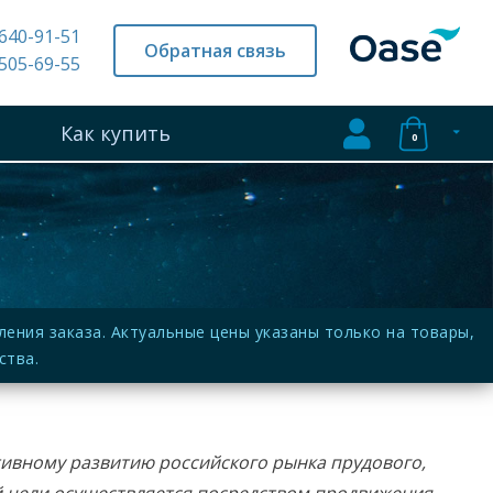
 640-91-51
Обратная связь
 505-69-55
Как купить
0
ния заказа. Актуальные цены указаны только на товары,
ства.
тивному развитию российского рынка прудового,