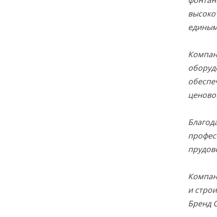
фонтан
высоко
единым
Компан
оборуд
обеспе
ценово
Благод
профес
прудов
Компан
и стро
Бренд 