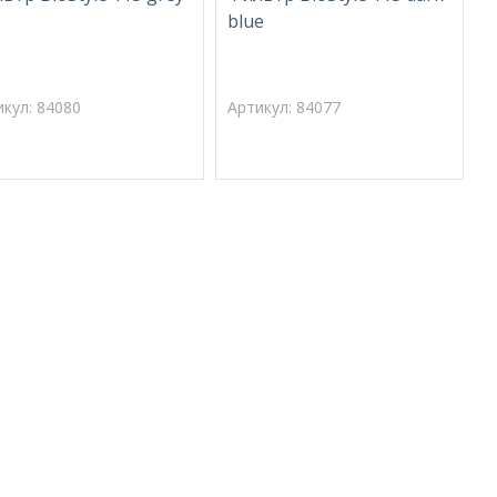
blue
икул: 84080
Артикул: 84077
А