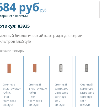
684
руб
руб
вара нет в наличии
ртикул: 83935
менный биологический картридж для серии
ильтров BioStyle
охожие товары
Сменные
Сменный
Сменный
Сменный
фильтрующие
фильтрующие
картридж,
картридж,
губки,
губки,
Disposable
Disposable
Filter
Filter
cartridge
cartridge
foam set 2
foam set 4
set 2
set 4
BioStyle
BioStyle
BioStyle
BioStyle