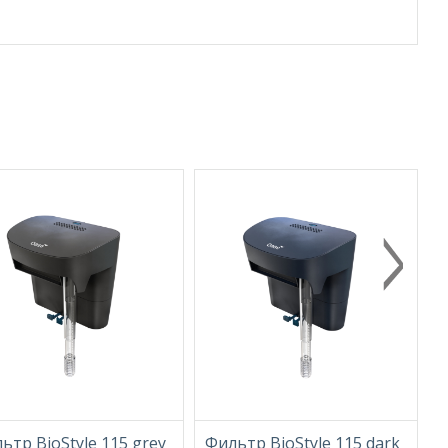
ьтр BioStyle 115 grey
Фильтр BioStyle 115 dark
Ф