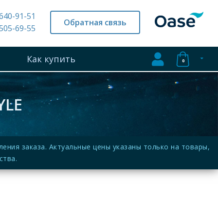
 640-91-51
Обратная связь
 505-69-55
Как купить
0
YLE
ния заказа. Актуальные цены указаны только на товары,
ства.