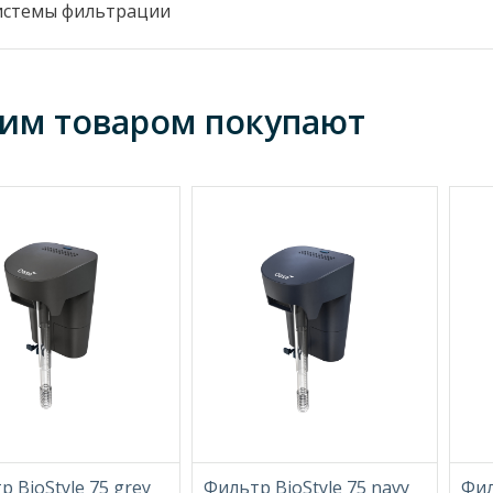
истемы фильтрации
тим товаром покупают
 BioStyle 75 grey
Фильтр BioStyle 75 navy
Фил