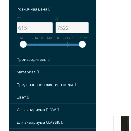
голосов
Розничная цена
От
До
615
2 341.75
4 068.50
5 795.25
7 522
Производитель
Материал
Предназначен для типа воды
Цвет
Для аквариума FLOW
Для аквариума CLASSIC