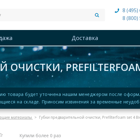
8 (495)
8 (800)
дажа
Доставка
ОЧИСТКИ, PREFILTERFOAM S
ию товара будет уточнена нашим менеджером после оформле
щиеся на складе. Приносим извинения за временные неудоб
ющие материалы
Губки предварительной очистки, Prefilterfoam set 4 Bi
Купили более 0 раз