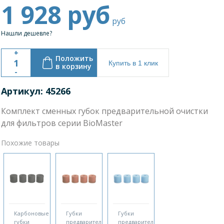
1 928
руб
руб
Нашли дешевле?
+
Положить
Купить в 1 клик
в корзину
-
Артикул: 45266
Комплект сменных губок предварительной очистки
для фильтров серии BioMaster
Похожие товары
Карбоновые
Губки
Губки
губки
предварительной
предварительной