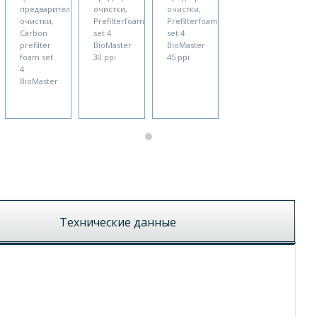
предварительной
очистки,
очистки,
очистки,
Prefilterfoam
Prefilterfoam
Carbon
set 4
set 4
prefilter
BioMaster
BioMaster
foam set
30 ppi
45 ppi
4
BioMaster
Технические данные