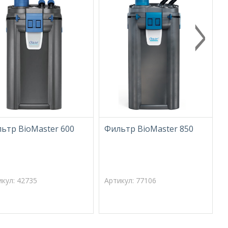
ьтр BioMaster 600
Фильтр BioMaster 850
Ф
икул: 42735
Артикул: 77106
А