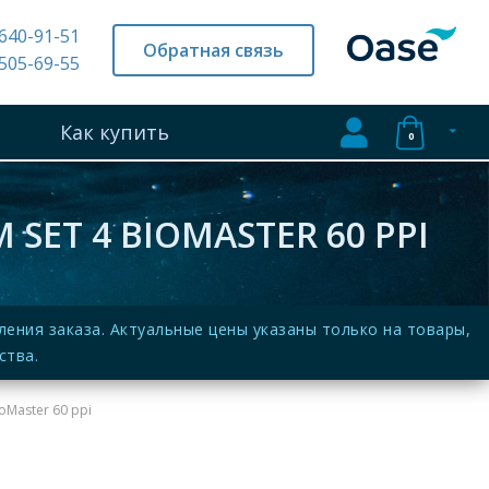
 640-91-51
Обратная связь
 505-69-55
Как купить
0
ET 4 BIOMASTER 60 PPI
ния заказа. Актуальные цены указаны только на товары,
ства.
oMaster 60 ppi