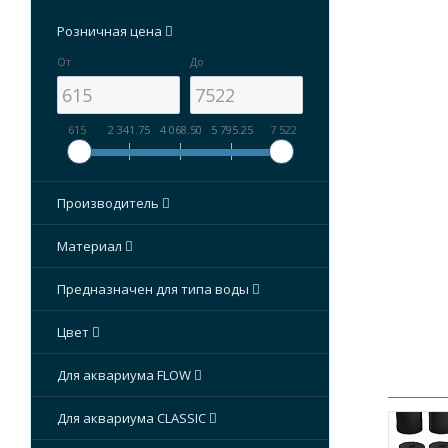
голосов
Розничная цена
От
До
615
2 341.75
4 068.50
5 795.25
7 522
Производитель
Материал
Предназначен для типа воды
Цвет
Для аквариума FLOW
Для аквариума CLASSIC