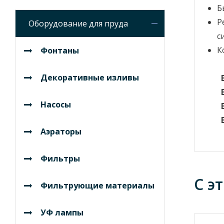
Б
Р
Оборудование для пруда
с
К
Фонтаны
Декоративные изливы
Bio
Bio
Насосы
Bio
Bio
Аэраторы
Фильтры
С э
Фильтрующие материалы
УФ лампы