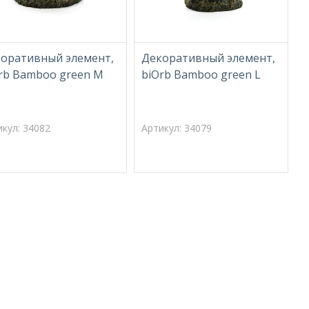
оративный элемент,
Декоративный элемент,
rb Bamboo green M
biOrb Bamboo green L
b
икул: 34082
Артикул: 34079
А