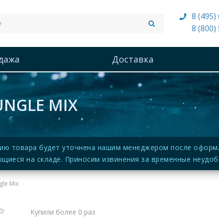
8 (495)
8 (800)
дажа
Доставка
UNGLE MIX
ию товара будет уточнена нашим менеджером после оформле
щиеся на складе. Приносим извинения за временные неудоб
gle Mix
Купили более 0 раз