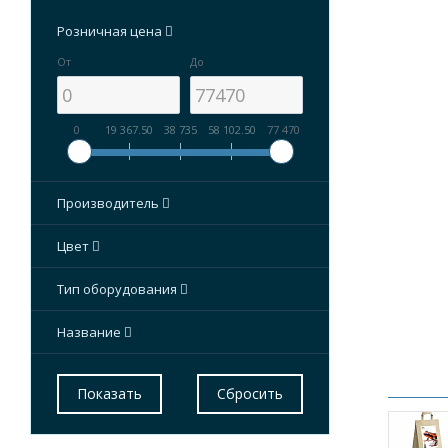
голосов
Розничная цена
От
До
0
19 367.50
38 735
58 102.50
77 470
Производитель
Цвет
Тип оборудования
Название