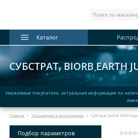
Каталог
Распро
СУБСТРАТ, BIORB EARTH J
Уважаемые покупатели, актуальная информация по налич
имею
Главная
Террариумы и флорариумы
Субстрат, biOrb EARTH Jun
Подбор параметров
(Нет