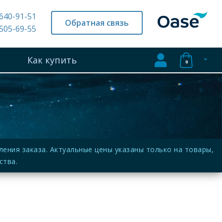
 640-91-51
Обратная связь
 505-69-55
Как купить
0
ния заказа. Актуальные цены указаны только на товары,
ства.