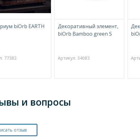
риум biOrb EARTH
Декоративный элемент,
Дек
biOrb Bamboo green S
biO
л: 77382
Артикул: 34083
Арт
ывы и вопросы
исать отзыв