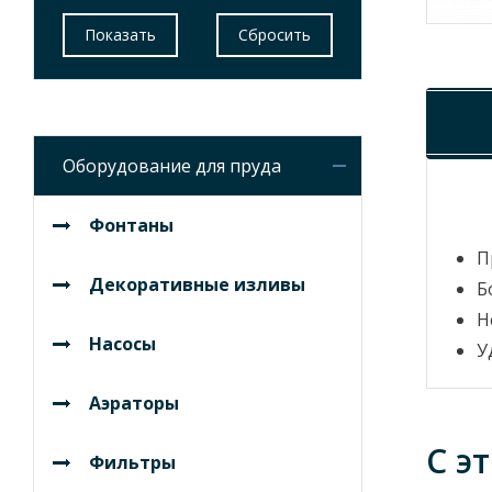
Оборудование для пруда
Фонтаны
П
Декоративные изливы
Б
Н
Насосы
У
Аэраторы
С э
Фильтры