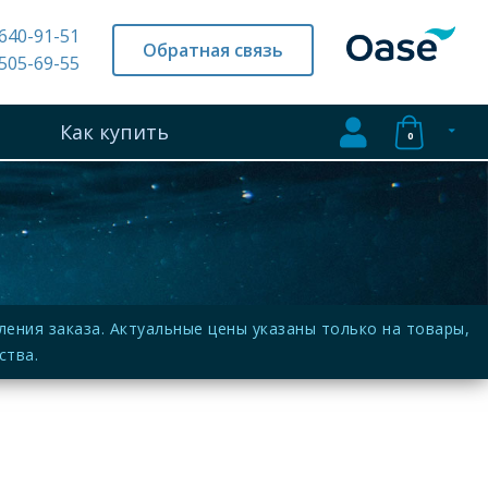
 640-91-51
Обратная связь
 505-69-55
Как купить
0
ния заказа. Актуальные цены указаны только на товары,
ства.