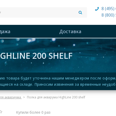
8 (495)
8 (800)
дажа
Доставка
HLINE 200 SHELF
ию товара будет уточнена нашим менеджером после оформле
щиеся на складе. Приносим извинения за временные неудоб
ля аквариума
Полка для акварума HighLine 200 shelf
Купили более 0 раз