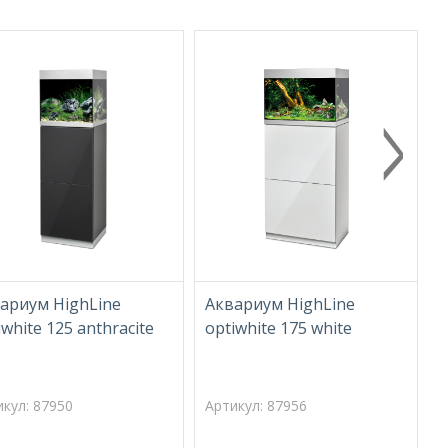
ариум HighLine
Аквариум HighLine
А
iwhite 125 anthracite
optiwhite 175 white
o
икул: 87950
Артикул: 87956
А