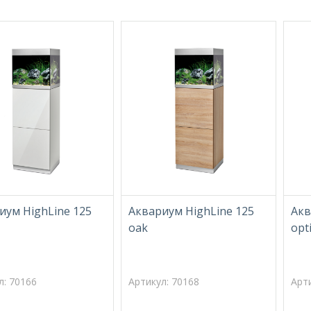
иум HighLine 125
Аквариум HighLine 125
Акв
oak
opt
л: 70166
Артикул: 70168
Арт