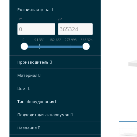
голосов
Розничная цена
От
До
0
91 331
182 662
273 993
365 324
Производитель
Материал
Цвет
Тип оборудования
Подходит для аквариумов
Название