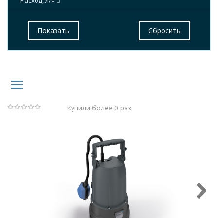
Расход, л/ч
Купили более 0 раз
(Нет
голосов)