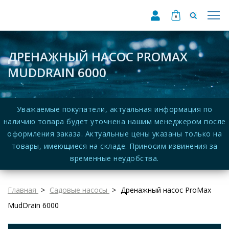
0
ДРЕНАЖНЫЙ НАСОС PROMAX
MUDDRAIN 6000
Уважаемые покупатели, актуальная информация по
наличию товара будет уточнена нашим менеджером после
оформления заказа. Актуальные цены указаны только на
товары, имеющиеся на складе. Приносим извинения за
временные неудобства.
Главная
Садовые насосы
Дренажный насос ProMax
MudDrain 6000