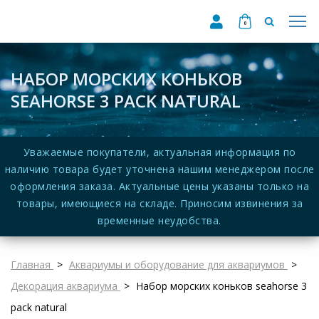
0
НАБОР МОРСКИХ КОНЬКОВ
SEAHORSE 3 PACK NATURAL
Уважаемые покупатели, актуальная информация по
наличию товара будет уточнена нашим менеджером после
оформления заказа. Актуальные цены указаны только на
товары, имеющиеся на складе. Приносим извинения за
временные неудобства.
Главная
Аквариумы и оборудование для аквариумов
Декорация аквариума
Набор морских коньков seahorse 3
pack natural