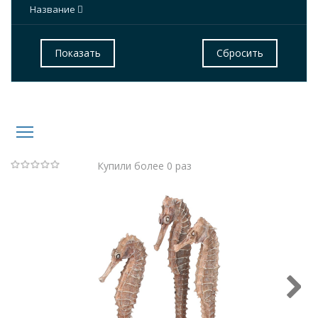
Название
Купили более 0 раз
(Нет
голосов)