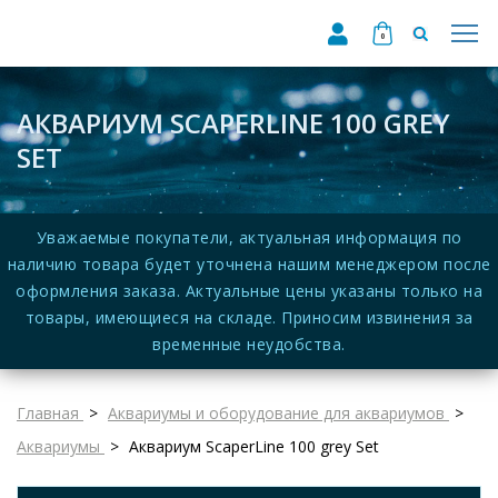
0
АКВАРИУМ SCAPERLINE 100 GREY
SET
Уважаемые покупатели, актуальная информация по
наличию товара будет уточнена нашим менеджером после
оформления заказа. Актуальные цены указаны только на
товары, имеющиеся на складе. Приносим извинения за
временные неудобства.
Главная
Аквариумы и оборудование для аквариумов
Аквариумы
Аквариум ScaperLine 100 grey Set