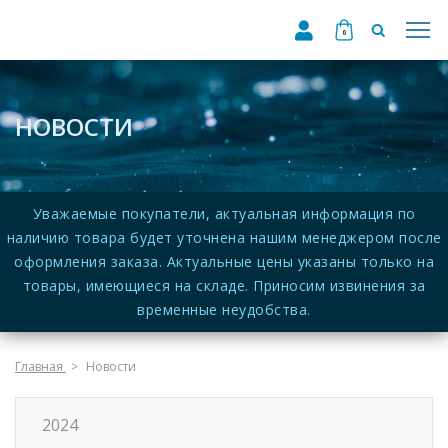
0
НОВОСТИ
Уважаемые покупатели, актуальная информация по
наличию товара будет уточнена нашим менеджером после
оформления заказа. Актуальные цены указаны только на
товары, имеющиеся на складе. Приносим извинения за
временные неудобства.
Главная
Новости
2024